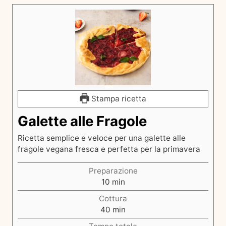
Stampa ricetta
Galette alle Fragole
Ricetta semplice e veloce per una galette alle
fragole vegana fresca e perfetta per la primavera
Preparazione
m
10
min
i
Cottura
n
m
40
min
u
i
t