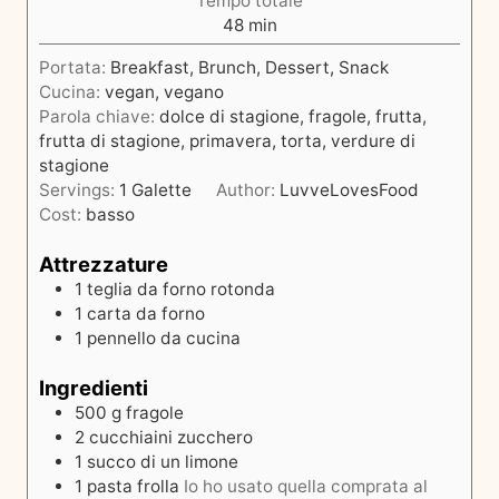
Tempo totale
n
i
m
48
min
u
i
t
Portata:
Breakfast, Brunch, Dessert, Snack
n
i
Cucina:
vegan, vegano
u
Parola chiave:
dolce di stagione, fragole, frutta,
t
frutta di stagione, primavera, torta, verdure di
i
stagione
Servings:
1
Galette
Author:
LuvveLovesFood
Cost:
basso
Attrezzature
1 teglia da forno rotonda
1 carta da forno
1 pennello da cucina
Ingredienti
500
g
fragole
2
cucchiaini
zucchero
1
succo di un limone
1
pasta frolla
Io ho usato quella comprata al