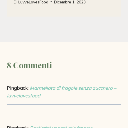
Di
LuvveLovesFood
Dicembre 1, 2023
8 Commenti
Pingback:
Marmellata di fragole senza zucchero –
luvvelovesfood
Pingback:
Pasticcini vegani alle fragole –