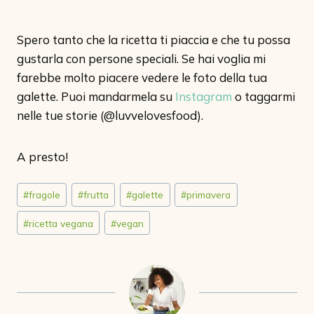
Spero tanto che la ricetta ti piaccia e che tu possa
gustarla con persone speciali. Se hai voglia mi
farebbe molto piacere vedere le foto della tua
galette. Puoi mandarmela su
Instagram
o taggarmi
nelle tue storie (@luvvelovesfood).
A presto!
Tag
#
fragole
#
frutta
#
galette
#
primavera
articolo:
#
ricetta vegana
#
vegan