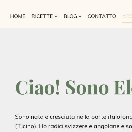
Salta
al
HOME
RICETTE
BLOG
CONTATTO
AB
contenuto
Ciao! Sono El
Sono nata e cresciuta nella parte italofona
(Ticino). Ho radici svizzere e angolane e s