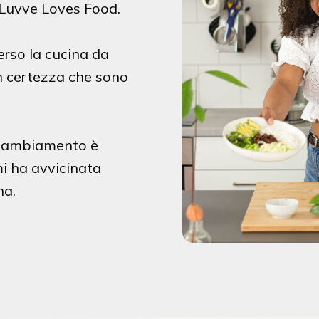
 Luvve Loves Food.
rso la cucina da
n certezza che sono
 cambiamento è
mi ha avvicinata
na.