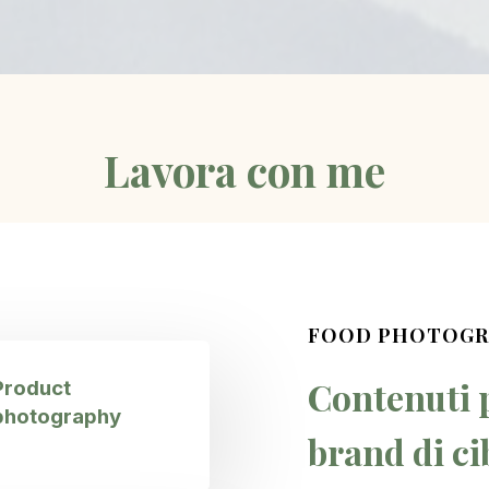
Lavora con me
FOOD PHOTOGRA
Contenuti p
Product
photography
brand di ci