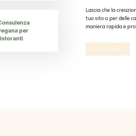
Lascia che la creazione
tuo sito o per delle 
Con
sulenza
maniera rapida e pro
vegana per
ristoranti
Contattami…