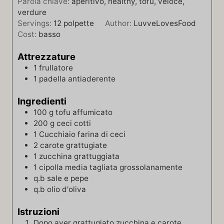
Parola chiave:
aperitivo, healthy, tofu, veloce,
verdure
Servings:
12
polpette
Author:
LuvveLovesFood
Cost:
basso
Attrezzature
1 frullatore
1 padella antiaderente
Ingredienti
100
g
tofu affumicato
200
g
ceci cotti
1
Cucchiaio
farina di ceci
2
carote grattugiate
1
zucchina grattuggiata
1
cipolla media tagliata grossolanamente
q.b
sale e pepe
q.b
olio d'oliva
Istruzioni
Dopo aver grattugiato zucchina e carote,