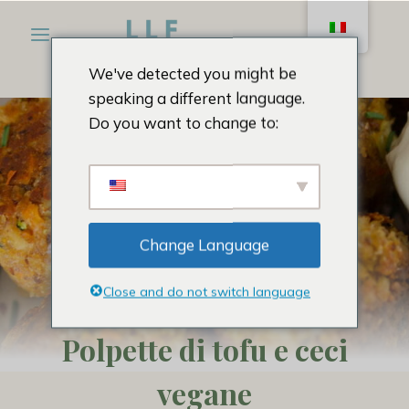
Salta
al
contenuto
We've detected you might be
speaking a different language.
Do you want to change to:
Change Language
Close and do not switch language
FINGER FOOD
|
SECONDI
Polpette di tofu e ceci
vegane