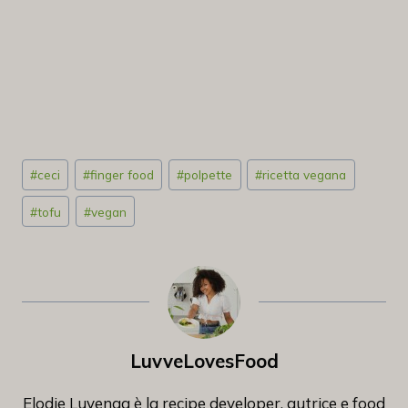
Tag
#
ceci
#
finger food
#
polpette
#
ricetta vegana
articolo:
#
tofu
#
vegan
LuvveLovesFood
Elodie Luvenga è la recipe developer, autrice e food