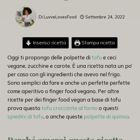
Di
LuvveLovesFood
Settembre 24, 2022
Inserisci ricetta
Stampa ricetta
Oggi ti propongo delle polpette di
tofu
e ceci
vegane, zucchine e carote. È una ricetta nata un po’
per caso con gli ingredienti che avevo nel frigo.
Sono semplici da fare e anche un perfette perfette
come aperitivo o finger food vegano. Per altre
ricette per dei finger food vegan a base di tofu
prova questo
tofu croccante al forno
o questi
spiedini di tofu
, o anche queste
polpette di quinoa
.