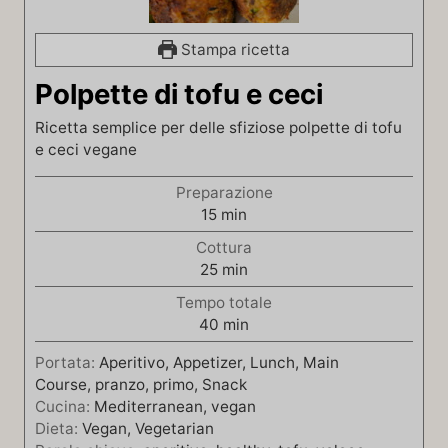
Stampa ricetta
Polpette di tofu e ceci
Ricetta semplice per delle sfiziose polpette di tofu
e ceci vegane
Preparazione
m
15
min
i
Cottura
n
m
25
min
u
i
t
Tempo totale
n
i
m
40
min
u
i
t
Portata:
Aperitivo, Appetizer, Lunch, Main
n
i
Course, pranzo, primo, Snack
u
Cucina:
Mediterranean, vegan
t
Dieta:
Vegan, Vegetarian
i