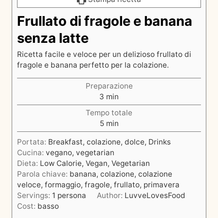
Frullato di fragole e banana
senza latte
Ricetta facile e veloce per un delizioso frullato di
fragole e banana perfetto per la colazione.
Preparazione
m
3
min
i
Tempo totale
n
m
5
min
u
i
t
Portata:
Breakfast, colazione, dolce, Drinks
n
i
Cucina:
vegano, vegetarian
u
Dieta:
Low Calorie, Vegan, Vegetarian
t
Parola chiave:
banana, colazione, colazione
i
veloce, formaggio, fragole, frullato, primavera
Servings:
1
persona
Author:
LuvveLovesFood
Cost:
basso