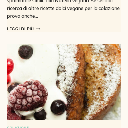
spalmabile simile alla Nutella vegana. Se sei alla
ricerca di altre ricette dolci vegane per la colazione
prova anche…
CREMA
LEGGI DI PIÙ
DI
MANDORLE
E
CACAO
VEGAN
(5
INGREDIENTI)
COLAZIONE