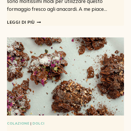
sono moltissimi modi per utilizzare questo
formaggio fresco agli anacardi. A me piace…
FORMAGGIO
LEGGI DI PIÙ
SPALMABILE
VEGANO
AGLI
ANACARDI
COLAZIONE
|
DOLCI