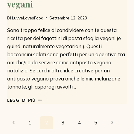
vegani
Di
LuvveLovesFood
Settembre 12, 2023
Sono troppo felice di condividere con te questa
ricetta per dei fagottini di pasta sfoglia vegani (e
quindi naturalmente vegetariani). Questi
bocconcini salati sono perfetti per un aperitivo tra
amiche/i o da servire come antipasto vegano
natalizio. Se cerchi altre idee creative per un
antipasto vegano prova anche le mie melanzane
tonnate, gli asparagi avvolti…
FAGOTTINI
LEGGI DI PIÙ
DI
PASTA
SFOGLIA
Navigazione
Pagina
Pagina
1
2
3
4
5
VEGANI
Precedente
successiva