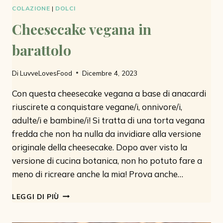
COLAZIONE
|
DOLCI
Cheesecake vegana in
barattolo
Di
LuvveLovesFood
Dicembre 4, 2023
Con questa cheesecake vegana a base di anacardi
riuscirete a conquistare vegane/i, onnivore/i,
adulte/i e bambine/i! Si tratta di una torta vegana
fredda che non ha nulla da invidiare alla versione
originale della cheesecake. Dopo aver visto la
versione di cucina botanica, non ho potuto fare a
meno di ricreare anche la mia! Prova anche…
CHEESECAKE
LEGGI DI PIÙ
VEGANA
IN