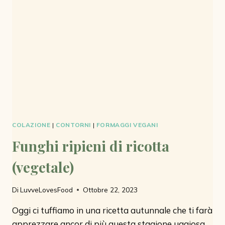
CIOCCOLATO
COLAZIONE
|
CONTORNI
|
FORMAGGI VEGANI
Funghi ripieni di ricotta
(vegetale)
Di
LuvveLovesFood
Ottobre 22, 2023
Oggi ci tuffiamo in una ricetta autunnale che ti farà
apprezzare ancor di più questa stagione uggiosa.