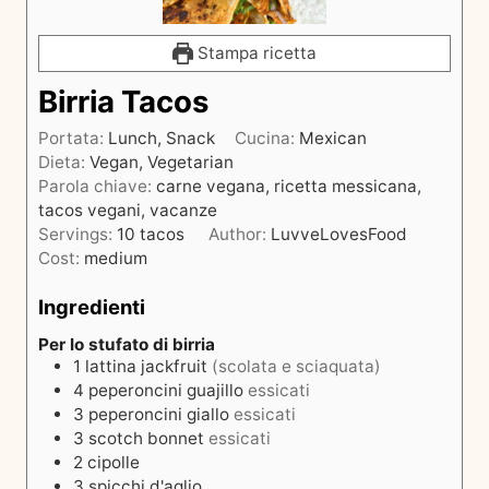
Stampa ricetta
Birria Tacos
Portata:
Lunch, Snack
Cucina:
Mexican
Dieta:
Vegan, Vegetarian
Parola chiave:
carne vegana, ricetta messicana,
tacos vegani, vacanze
Servings:
10
tacos
Author:
LuvveLovesFood
Cost:
medium
Ingredienti
Per lo stufato di birria
1
lattina
jackfruit
(scolata e sciaquata)
4
peperoncini guajillo
essicati
3
peperoncini giallo
essicati
3
scotch bonnet
essicati
2
cipolle
3
spicchi d'aglio