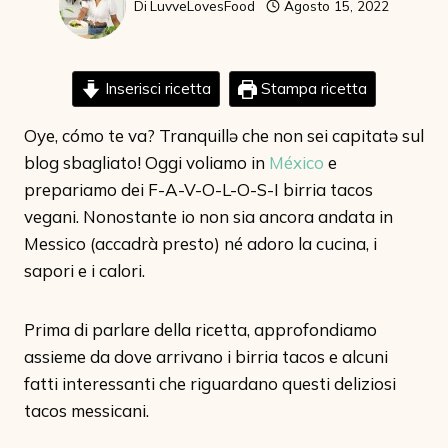
Di
LuvveLovesFood
Agosto 15, 2022
Inserisci ricetta
Stampa ricetta
Oye, cómo te va? Tranquillə che non sei capitatə sul
blog sbagliato! Oggi voliamo in
México
e
prepariamo dei F-A-V-O-L-O-S-I birria tacos
vegani. Nonostante io non sia ancora andata in
Messico (accadrà presto) né adoro la cucina, i
sapori e i calori.
Prima di parlare della ricetta, approfondiamo
assieme da dove arrivano i birria tacos e alcuni
fatti interessanti che riguardano questi deliziosi
tacos messicani.