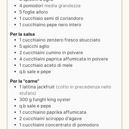
4
pomodori
media grandezza
5
foglie
alloro
1
cucchiaio
semi di coriandoro
1
cucchiaino
pepe nero intero
Per la salsa
1
cucchiaino
zenzero fresco sbucciato
5
spicchi
aglio
2
cucchiaini
cumino in polvere
4
cucchiaini
paprica affumicata in polvere
1
cucchiaio
aceto di mele
q.b
sale e pepe
Per la "carne"
1
lattina
jackfruit
(cotto in precedenza nello
stufato)
300
g
funghi king oyster
q.b
sale e pepe
1
cucchiaino
paprika affumicata
2
cucchiaini
sciroppo d'agave
1
cucchiaini
concentrato di pomodoro