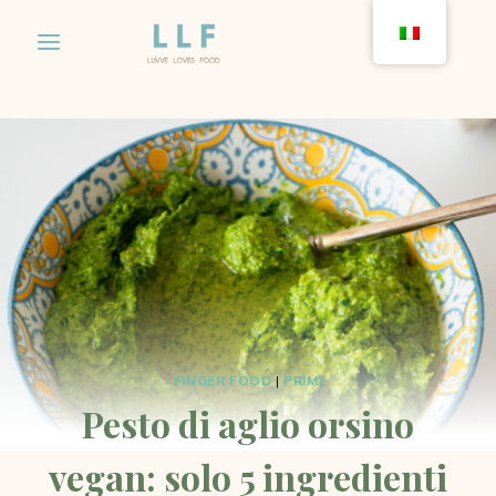
Salta
al
contenuto
FINGER FOOD
|
PRIMI
Pesto di aglio orsino
vegan: solo 5 ingredienti