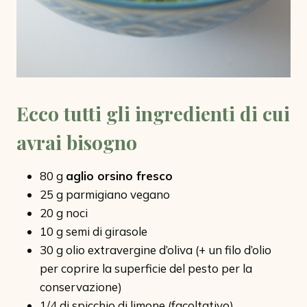
Ecco tutti gli ingredienti di cui
avrai bisogno
80 g
aglio orsino fresco
25 g parmigiano vegano
20 g noci
10 g semi di girasole
30 g olio extravergine d’oliva (+ un filo d’olio
per coprire la superficie del pesto per la
conservazione)
1/4 di spicchio di limone (facoltativo)