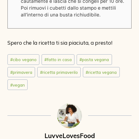
cautamente e lascia che si congeli per 10 ore.
Poi rimuovi i cubetti dallo stampo e mettili
all’interno di una busta richiudibile.
Spero che la ricetta ti sia piaciuta, a presto!
Tag
#
cibo vegano
#
fatto in casa
#
pasta vegana
articolo:
#
primavera
#
ricetta primaverilo
#
ricetta vegana
#
vegan
LuvveLovesFood