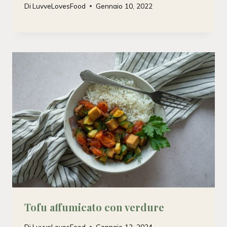
Di
LuvveLovesFood
Gennaio 10, 2022
Tofu affumicato con verdure
Di
LuvveLovesFood
Gennaio 12, 2024