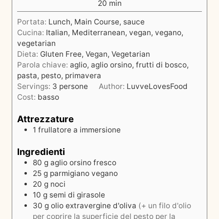
i
m
20
min
u
i
t
Portata:
Lunch, Main Course, sauce
n
i
Cucina:
Italian, Mediterranean, vegan, vegano,
u
vegetarian
t
Dieta:
Gluten Free, Vegan, Vegetarian
i
Parola chiave:
aglio, aglio orsino, frutti di bosco,
pasta, pesto, primavera
Servings:
3
persone
Author:
LuvveLovesFood
Cost:
basso
Attrezzature
1 frullatore a immersione
Ingredienti
80
g
aglio orsino fresco
25
g
parmigiano vegano
20
g
noci
10
g
semi di girasole
30
g
olio extravergine d'oliva
(+ un filo d'olio
per coprire la superficie del pesto per la