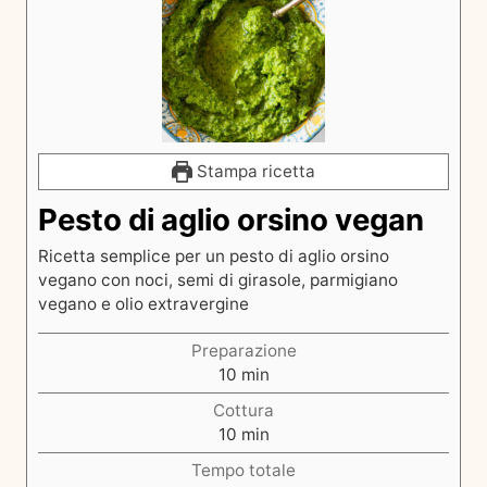
Stampa ricetta
Pesto di aglio orsino vegan
Ricetta semplice per un pesto di aglio orsino
vegano con noci, semi di girasole, parmigiano
vegano e olio extravergine
Preparazione
m
10
min
i
Cottura
n
m
10
min
u
i
t
Tempo totale
n