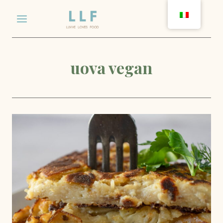
Salta
al
contenuto
uova vegan