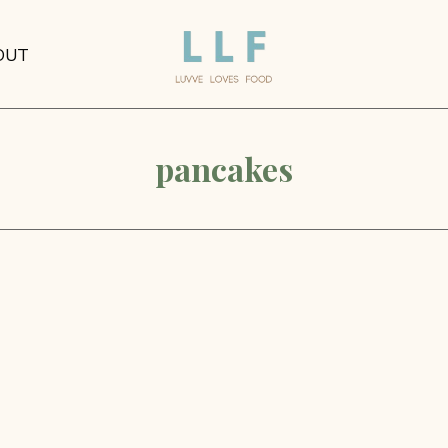
OUT
pancakes